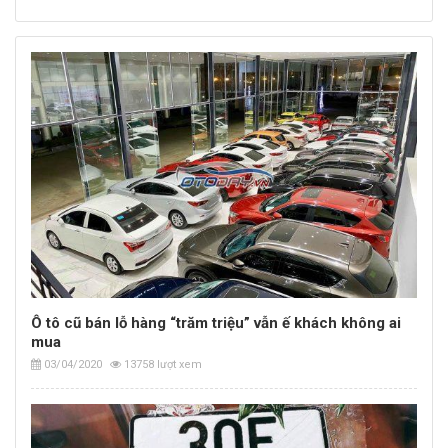
Ô tô cũ bán lỗ hàng “trăm triệu” vẫn ế khách không ai
mua
03/04/2020
13758 lượt xem