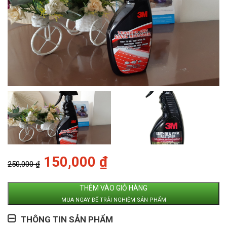
Giá
Giá
150,000
₫
250,000
₫
gốc
hiện
là:
tại
250,000 ₫.
là:
THÊM VÀO GIỎ HÀNG
150,000 ₫.
MUA NGAY ĐỂ TRẢI NGHIỆM SẢN PHẨM
THÔNG TIN SẢN PHẨM