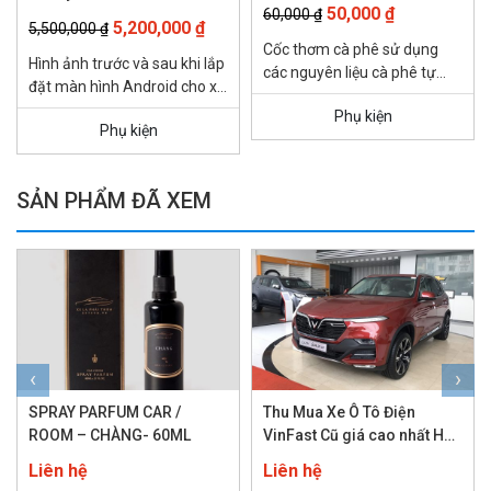
Giá
Giá
50,000
₫
60,000
₫
2003-2007
Giá
Giá
5,200,000
₫
5,500,000
₫
gốc
hiện
Cốc thơm cà phê sử dụng
gốc
hiện
Hình ảnh trước và sau khi lắp
là:
tại
các nguyên liệu cà phê tự
là:
tại
đặt màn hình Android cho xe
60,000 ₫.
là:
nhiên, tạo sự dễ chịu, thoải
5,500,000 ₫.
là:
Land Cruiser 2003-2007 Xe
Phụ kiện
50,000 ₫.
mái...
Phụ kiện
5,200,000 ₫.
Land Cruiser...
SẢN PHẨM ĐÃ XEM
‹
›
SPRAY PARFUM CAR /
Thu Mua Xe Ô Tô Điện
ROOM – CHÀNG- 60ML
VinFast Cũ giá cao nhất Hà
Nội
Liên hệ
Liên hệ