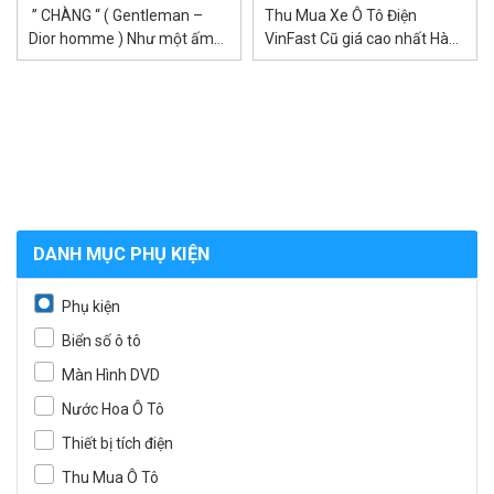
” CHÀNG “ ( Gentleman –
Thu Mua Xe Ô Tô Điện
Dior homme ) Như một ấm
VinFast Cũ giá cao nhất Hà
trà chiều yên tĩnh dành cho
Nội – Dịch vụ thu mua
quý...
Vinfast...
DANH MỤC PHỤ KIỆN
Phụ kiện
Biển số ô tô
Màn Hình DVD
Nước Hoa Ô Tô
Thiết bị tích điện
Thu Mua Ô Tô