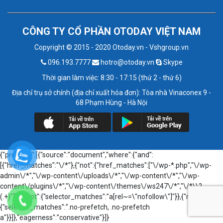
CÔNG TY CỔ PHẦN OTODAY VIỆT NAM
Copyright © 2015 - 2020 Otoday.vn - Vshgroup.vn
096.193.7777
hotro@otoday.vn
Skype
Thời gian làm việc: 8:30 - 17:15 (thứ 2 - thứ 6)
Địa chỉ trụ sở chính (địa chỉ xuất hóa đơn): Tòa nhà Vinaconex 9 -
68 Phạm Hùng - Hà Nội
{"prefetch":[{"source":"document","where":{"and":
[{"href_matches":"\/*"},{"not":{"href_matches":["\/wp-*.php","\/wp-
admin\/*","\/wp-content\/uploads\/*","\/wp-content\/*","\/wp-
content\/plugins\/*","\/wp-content\/themes\/ws247\/*","\/*\\?
(.+)"]}},{"not":{"selector_matches":"a[rel~=\"nofollow\"]"}},{"not":
{"selector_matches":".no-prefetch, .no-prefetch
a"}}]},"eagerness":"conservative"}]}