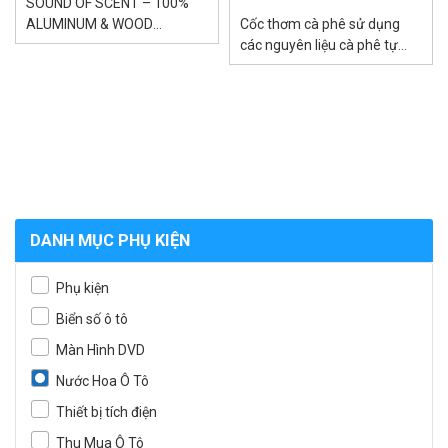
SOUND OF SCENT – 100%
ALUMINUM & WOOD
Cốc thơm cà phê sử dụng
HANDMADE ( 1box + 2 tinh
các nguyên liệu cà phê tự
dầu nước hoa 15ml) – Cảm
nhiên, tạo sự dễ chịu, thoải
hứng từ...
mái...
DANH MỤC PHỤ KIỆN
Phụ kiện
Biển số ô tô
Màn Hình DVD
Nước Hoa Ô Tô
Thiết bị tích điện
Thu Mua Ô Tô