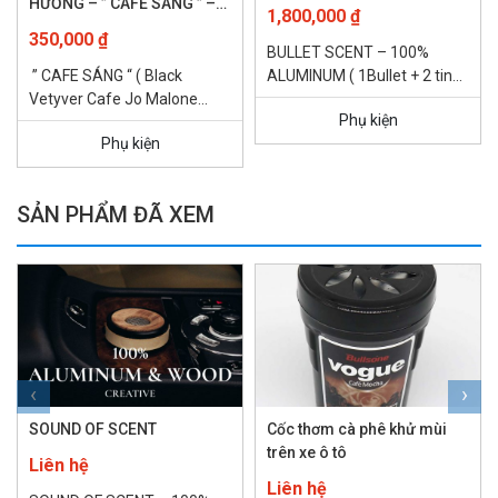
HƯƠNG – ” CAFE SÁNG ” –
1,800,000
₫
15ML
350,000
₫
BULLET SCENT – 100%
” CAFE SÁNG “ ( Black
ALUMINUM ( 1Bullet + 2 tinh
Vetyver Cafe Jo Malone
dầu nước hoa 15ml ) – Cảm
Phụ kiện
London ) Gợi cảm – Tự tin
hứng một viên đạn...
Phụ kiện
bản lĩnh...
SẢN PHẨM ĐÃ XEM
‹
›
SOUND OF SCENT
Cốc thơm cà phê khử mùi
trên xe ô tô
Liên hệ
Liên hệ