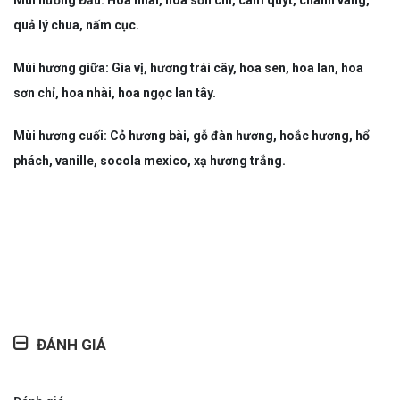
Mùi hương Đầu: Hoa nhài, hoa sơn chỉ, cam quýt, chanh vàng,
quả lý chua, nấm cục.
Mùi hương giữa: Gia vị, hương trái cây, hoa sen, hoa lan, hoa
sơn chỉ, hoa nhài, hoa ngọc lan tây.
Mùi hương cuối: Cỏ hương bài, gỗ đàn hương, hoắc hương, hổ
phách, vanille, socola mexico, xạ hương trắng.
ĐÁNH GIÁ