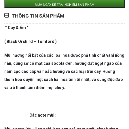
MUA NGAY ĐỂ TRẢI NGHIỆM SẢN PHẨM
THÔNG TIN SẢN PHẨM
” Cay & Ấm “
( Black Orchird – Tomford )
Mùi hương nổi bật của các loại hoa được phủ tinh chất vani nồng
nàn, cùng sự có mặt của socola đen, hương đất ngọt ngào của
nấm cục cao cấp và hoắc hương và các loại trái cây. Hương
thơm hoà quyện một cách hài hoà tinh tế nhất, vô cùng độc đáo
và trở thành tâm điểm mọi chú ý.
Các note mùi :