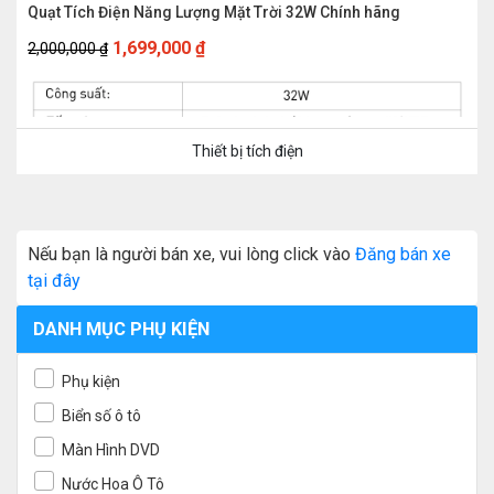
Quạt Tích Điện Năng Lượng Mặt Trời 32W Chính hãng
Giá
Giá
1,699,000
₫
2,000,000
₫
gốc
hiện
là:
tại
2,000,000 ₫.
là:
Thiết bị tích điện
1,699,000 ₫.
Nếu bạn là người bán xe, vui lòng click vào
Đăng bán xe
tại đây
DANH MỤC PHỤ KIỆN
Phụ kiện
Biển số ô tô
Màn Hình DVD
Nước Hoa Ô Tô