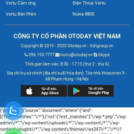
Vertu Cảm ứng
Điện Thoại Vertu
Vertu Bàn Phím
Nokia 8800
CÔNG TY CỔ PHẦN OTODAY VIỆT NAM
Copyright © 2015 - 2020 Otoday.vn - Vshgroup.vn
096.193.7777
hotro@otoday.vn
Skype
Thời gian làm việc: 8:30 - 17:15 (thứ 2 - thứ 6)
Địa chỉ trụ sở chính (địa chỉ xuất hóa đơn): Tòa nhà Vinaconex 9 -
68 Phạm Hùng - Hà Nội
{"prefetch":[{"source":"document","where":{"and":
[{"href_matches":"\/*"},{"not":{"href_matches":["\/wp-*.php","\/wp-
admin\/*","\/wp-content\/uploads\/*","\/wp-content\/*","\/wp-
content\/plugins\/*","\/wp-content\/themes\/ws247\/*","\/*\\?