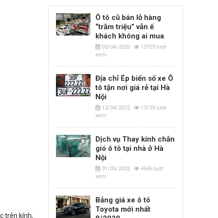
Ô tô cũ bán lỗ hàng
“trăm triệu” vẫn ế
khách không ai mua
03/04/2020
13759 lượt
xem
Địa chỉ Ép biển số xe Ô
tô tận nơi giá rẻ tại Hà
Nội
12/04/2022
13133 lượt
xem
Dịch vụ Thay kính chắn
gió ô tô tại nhà ở Hà
Nội
31/05/2022
4646 lượt
xem
Bảng giá xe ô tô
Toyota mới nhất
 trên kính,