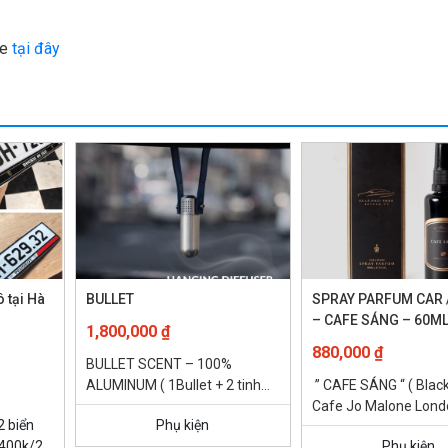
xe
tại đây
ô tại Hà
BULLET
SPRAY PARFUM CAR 
– CAFE SÁNG – 60M
1,800,000
₫
Giá
880,000
₫
BULLET SCENT – 100%
hiện
ALUMINUM ( 1Bullet + 2 tinh
” CAFE SÁNG “ ( Blac
tại
dầu nước hoa 15ml ) – Cảm
Cafe Jo Malone Londo
.
là:
2 biển
Phụ kiện
hứng một viên đạn...
cảm – Tự tin bản lĩnh..
: 400k/2
500,000 ₫.
Phụ kiện