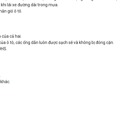
 khi lái xe đường dài trong mưa.
ắn gió ô tô.
.
 của cả hai.
ủa ô tô, các ống dẫn luôn được sạch sẽ và không bị đóng cặn.
OHS.
.
 khác.