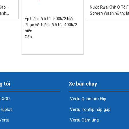
Cao –
Nước Rửa Kính Ô Tô F
hanh
Screen Wash hỗ trợ l
Ép biển số ô tô : 500k/2 biển
today.vn
bề mặt kính ô tô, chố
Phục hồi biển số ô tô : 400k/2
nước,...
biển
Cấp...
g tôi
Xe bán chạy
i XOR
Vertu Quantum Flip
Hublot
Vertu Ironflip nắp gập
Vertu
Vertu Cảm ứng