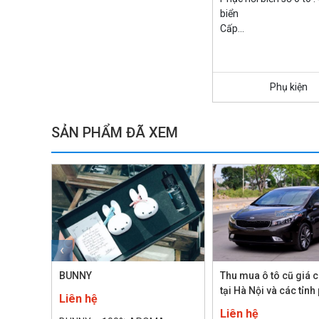
biển
Cấp...
Phụ kiện
SẢN PHẨM ĐÃ XEM
‹
BUNNY
Thu mua ô tô cũ giá 
tại Hà Nội và các tỉnh
Liên hệ
Liên hệ