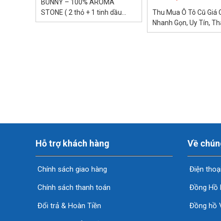
BUNNY – 100% AROMA
STONE ( 2 thỏ + 1 tinh dầu
Thu Mua Ô Tô Cũ Giá 
nước hoa 15ml ) – Chế tác thủ
Nhanh Gọn, Uy Tín, T
công...
Toán Ngay Website: o
– Hotline:...
Hỗ trợ khách hàng
Về chún
Chính sách giao hàng
Điện thoạ
Chính sách thanh toán
Đồng Hồ 
Đổi trả & Hoàn Tiền
Đồng hồ 