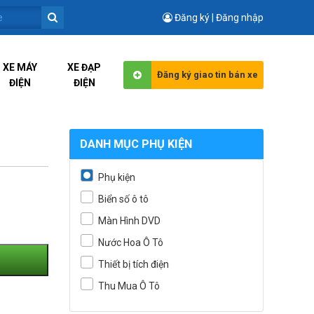
Đăng ký | Đăng nhập
XE MÁY
XE ĐẠP
Đăng ký giao tin bán xe
ĐIỆN
ĐIỆN
DANH MỤC PHỤ KIỆN
Phụ kiện
Biển số ô tô
Màn Hình DVD
Nước Hoa Ô Tô
Thiết bị tích điện
Thu Mua Ô Tô