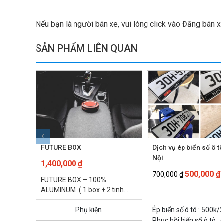
Nếu bạn là người bán xe, vui lòng click vào Đăng bán 
SẢN PHẨM LIÊN QUAN
‹
FUTURE BOX
Dịch vụ ép biển số ô t
Nội
1,400,000
₫
Giá
500,000
₫
700,000
₫
FUTURE BOX – 100%
gốc
ALUMINUM ( 1 box + 2 tinh
là:
dầu nước hoa 15 ml ) – Cảm
700,000 ₫
Phụ kiện
Ép biển số ô tô : 500k/
hứng từ...
Phục hồi biển số ô tô 