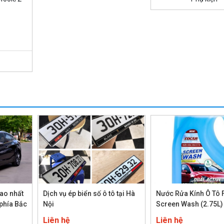
cao nhất
Dịch vụ ép biển số ô tô tại Hà
Nước Rửa Kính Ô Tô 
 phía Bắc
Nội
Screen Wash (2.75L)
Liên hệ
Liên hệ