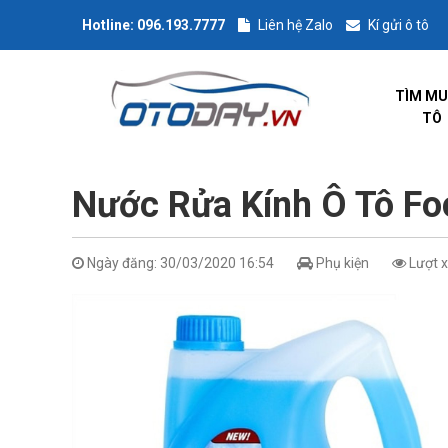
Hotline:
096.193.7777
Liên hệ Zalo
Kí gửi ô tô
TÌM MU
TÔ
Nước Rửa Kính Ô Tô Fo
Ngày đăng: 30/03/2020 16:54
Phụ kiện
Lượt 