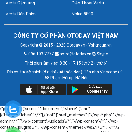
Vertu Cảm ứng
Điện Thoại Vertu
Vertu Bàn Phím
Nokia 8800
CÔNG TY CỔ PHẦN OTODAY VIỆT NAM
Copyright © 2015 - 2020 Otoday.vn - Vshgroup.vn
096.193.7777
hotro@otoday.vn
Skype
Thời gian làm việc: 8:30 - 17:15 (thứ 2 - thứ 6)
Địa chỉ trụ sở chính (địa chỉ xuất hóa đơn): Tòa nhà Vinaconex 9 -
68 Phạm Hùng - Hà Nội
{"prefetch":[{"source":"document","where":{"and":
[{"href_matches":"\/*"},{"not":{"href_matches":["\/wp-*.php","\/wp-
admin\/*","\/wp-content\/uploads\/*","\/wp-content\/*","\/wp-
content\/plugins\/*","\/wp-content\/themes\/ws247\/*","\/*\\?