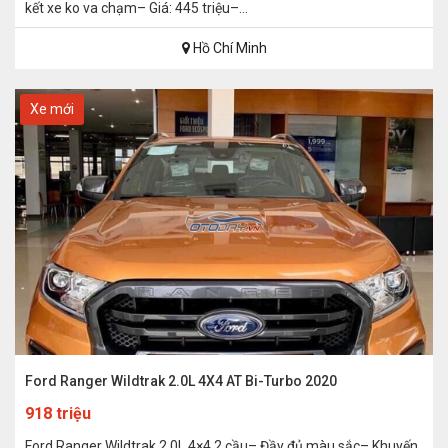
kết xe ko va chạm– Giá: 445 triệu–...
Hồ Chí Minh
Xe mới
Ford Ranger Wildtrak 2.0L 4X4 AT Bi-Turbo 2020
918 triệu
Ford Ranger Wildtrak 2.0L 4×4 2 cầu– Đầy đủ màu sắc– Khuyến