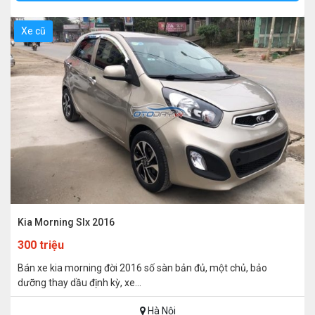
NĂM SẢN XUẤT
Xe cũ
KIỂU DÁNG
SỐ CHỔ NGỒI
LOẠI HỘP SỐ
Kia Morning Slx 2016
300 triệu
Bán xe kia morning đời 2016 số sàn bản đủ, một chủ, bảo
dưỡng thay dầu định kỳ, xe...
Hà Nội