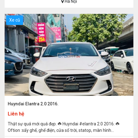
Hà Nội
Xe cũ
Huyndai Elantra 2.0 2016.
Liên hệ
Thật sự quá mới quá đẹp. ☘️ Huyndai #elantra 2.0 2016. ☘️
Oftion :sấy ghế, ghế điện, cửa sổ trời, statop, màn hình...