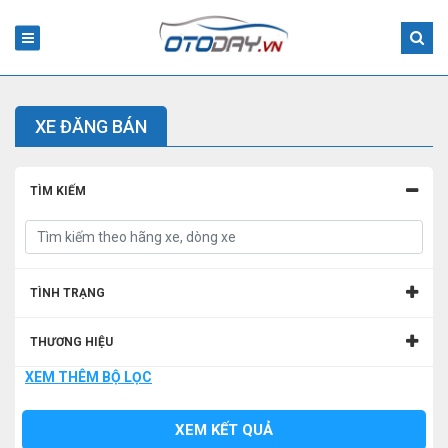
XE ĐĂNG BÁN
TÌM KIẾM
TÌNH TRẠNG
THƯƠNG HIỆU
XEM THÊM BỘ LỌC
MẪU XE
XEM KẾT QUẢ
TỈNH/THÀNH PHỐ