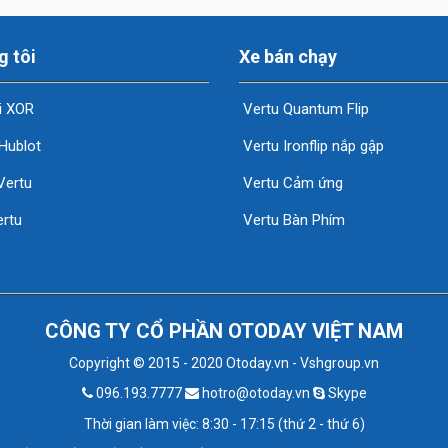
g tôi
Xe bán chạy
i XOR
Vertu Quantum Flip
Hublot
Vertu Ironflip nắp gập
Vertu
Vertu Cảm ứng
rtu
Vertu Bàn Phím
CÔNG TY CỔ PHẦN OTODAY VIỆT NAM
Copyright © 2015 - 2020 Otoday.vn - Vshgroup.vn
096.193.7777
hotro@otoday.vn
Skype
Thời gian làm việc: 8:30 - 17:15 (thứ 2 - thứ 6)