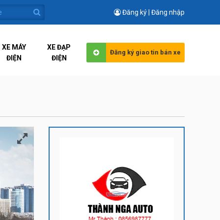
Đăng ký | Đăng nhập
XE MÁY
XE ĐẠP
Đăng ký giao tin bán xe
ĐIỆN
ĐIỆN