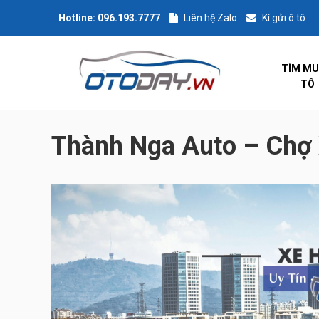
Hotline:
096.193.7777
Liên hệ Zalo
Kí gửi ô tô
TÌM MU
TÔ
Thành Nga Auto – Chợ