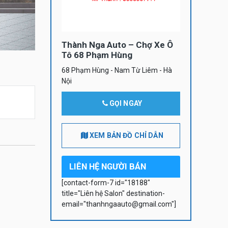
Thành Nga Auto – Chợ Xe Ô
Tô 68 Phạm Hùng
68 Phạm Hùng - Nam Từ Liêm - Hà
Nội
GỌI NGAY
XEM BẢN ĐỒ CHỈ DẪN
LIÊN HỆ NGƯỜI BÁN
[contact-form-7 id="18188"
title="Liên hệ Salon" destination-
email="thanhngaauto@gmail.com"]