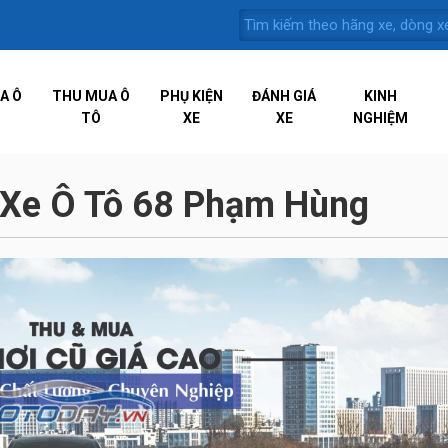
A Ô
THU MUA Ô
PHỤ KIỆN
ĐÁNH GIÁ
KINH
TÔ
XE
XE
NGHIỆM
 Xe Ô Tô 68 Phạm Hùng