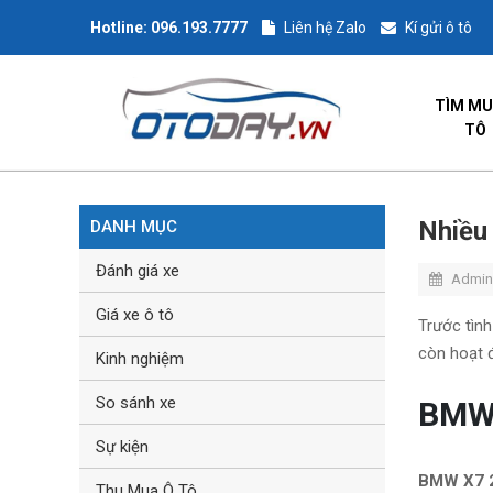
Hotline:
096.193.7777
Liên hệ Zalo
Kí gửi ô tô
TÌM MU
TÔ
Nhiều 
DANH MỤC
Đánh giá xe
Admin
Giá xe ô tô
Trước tình
còn hoạt đ
Kinh nghiệm
So sánh xe
BMW 
Sự kiện
BMW X7 
Thu Mua Ô Tô