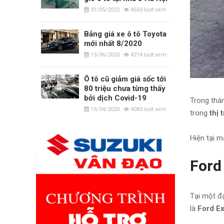
31/05/2022
4650 lượt xem
Bảng giá xe ô tô Toyota
mới nhất 8/2020
15/06/2020
4214 lượt xem
Ô tô cũ giảm giá sốc tới
80 triệu chưa từng thấy
bởi dịch Covid-19
Trong thán
15/04/2020
4083 lượt xem
trong
thị 
Hiện tại m
Ford
Tại một đạ
là
Ford Ex