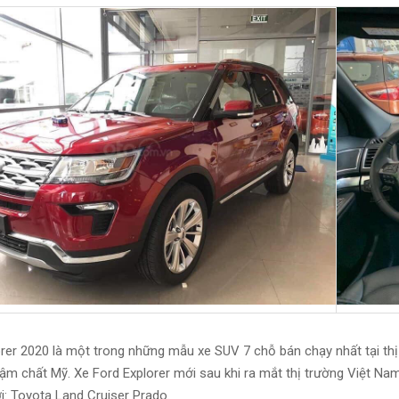
rer 2020 là một trong những mẫu xe SUV 7 chỗ bán chạy nhất tại thị
đậm chất Mỹ. Xe Ford Explorer mới sau khi ra mắt thị trường Việt 
i: Toyota Land Cruiser Prado.