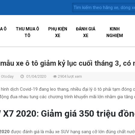
A Ô
THU MUA Ô
PHỤ KIỆN
ĐÁNH GIÁ
KINH
TÔ
XE
XE
NGHIỆM
mẫu xe ô tô giảm kỷ lục cuối tháng 3, có
 Otoday
01/04/2020
2904 lượt xem
 hình dịch Covid-19 đang leo thang, nhiều đại lý ô tô phải tạm đóng
ộng đua nhau tung các chương trình khuyến mãi lớn nhằm gia tăng d
X7 2020: Giảm giá 350 triệu đồn
2020
được đánh giá là mẫu xe SUV hạng sang cỡ lớn đúng chất nước