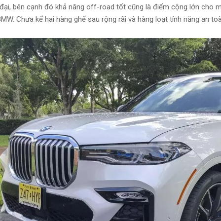
 đại, bên cạnh đó khả năng off-road tốt cũng là điểm cộng lớn cho
MW. Chưa kể hai hàng ghế sau rộng rãi và hàng loạt tính năng an toàn