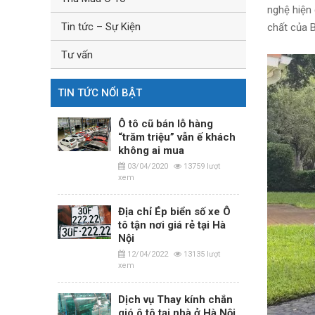
nghệ hiện
Tin tức – Sự Kiện
chất của B
Tư vấn
TIN TỨC NỔI BẬT
Ô tô cũ bán lỗ hàng
“trăm triệu” vẫn ế khách
không ai mua
03/04/2020
13759 lượt
xem
Địa chỉ Ép biển số xe Ô
tô tận nơi giá rẻ tại Hà
Nội
12/04/2022
13135 lượt
xem
Dịch vụ Thay kính chắn
gió ô tô tại nhà ở Hà Nội