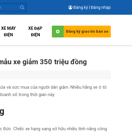
Đăng ký | Đăng nhập
XE MÁY
XE ĐẠP
Đăng ký giao tin bán xe
ĐIỆN
ĐIỆN
 mẫu xe giảm 350 triệu đồng
 cửa và sức mua của người dân giảm. Nhiều hãng xe ô tô
oanh số trong thời gian này.
g
 Đức. Chiếc xe hạng sang sở hữu nhiều tính năng công