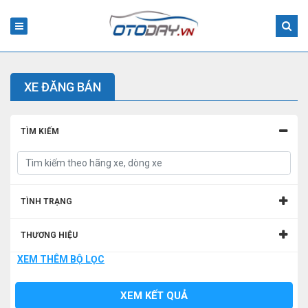
XE ĐĂNG BÁN
TÌM KIẾM
TÌNH TRẠNG
THƯƠNG HIỆU
XEM THÊM BỘ LỌC
MẪU XE
XEM KẾT QUẢ
TỈNH/THÀNH PHỐ