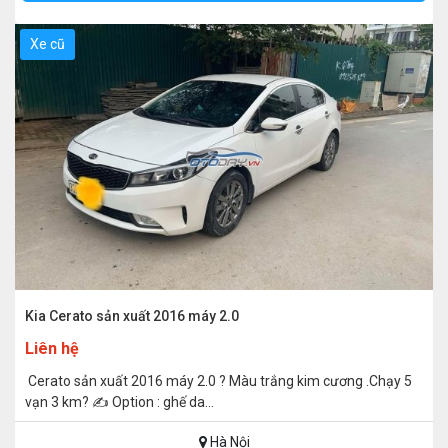
NĂM SẢN XUẤT
Xe cũ
KIỂU DÁNG
SỐ CHỔ NGỒI
LOẠI HỘP SỐ
Kia Cerato sản xuất 2016 máy 2.0
Liên hệ
Cerato sản xuất 2016 máy 2.0 ? Màu trắng kim cương .Chạy 5
vạn 3 km? ✍️ Option : ghế da...
Hà Nội