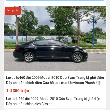
NĂM SẢN XUẤT
Xe mới
KIỂU DÁNG
SỐ CHỔ NGỒI
LOẠI HỘP SỐ
Lexus ls460 đời 2009 Model 2010 Odo 8vạn Trang bị ghế điện
Dây an toàn chỉnh điện Cửa hít Loa mark levinson Phanh điện
tử Màu đen
1 tỉ 350 triệu
Lexus ls460 đời 2009 Model 2010 Odo 8vạn Trang bị ghế điện
Dây an toàn chỉnh điện Cửa hít ...