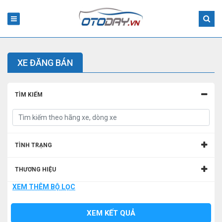
XE ĐĂNG BÁN
TÌM KIẾM
TÌNH TRẠNG
THƯƠNG HIỆU
XEM THÊM BỘ LỌC
MẪU XE
XEM KẾT QUẢ
TỈNH/THÀNH PHỐ