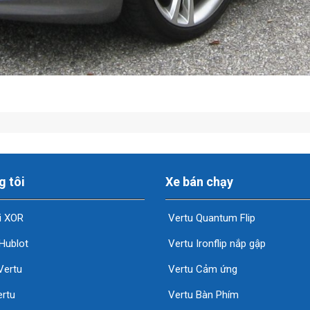
g tôi
Xe bán chạy
i XOR
Vertu Quantum Flip
Hublot
Vertu Ironflip nắp gập
Vertu
Vertu Cảm ứng
rtu
Vertu Bàn Phím