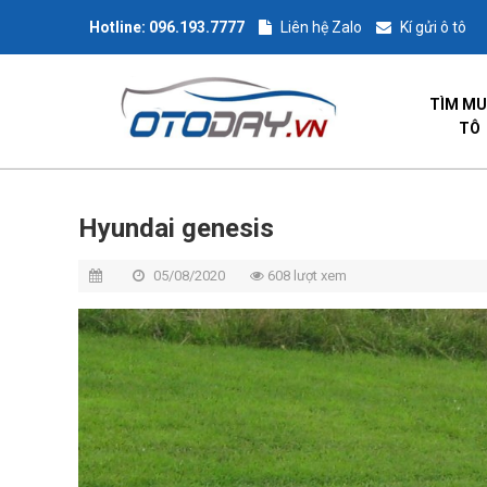
Hotline:
096.193.7777
Liên hệ Zalo
Kí gửi ô tô
TÌM MU
TÔ
Hyundai genesis
05/08/2020
608 lượt xem