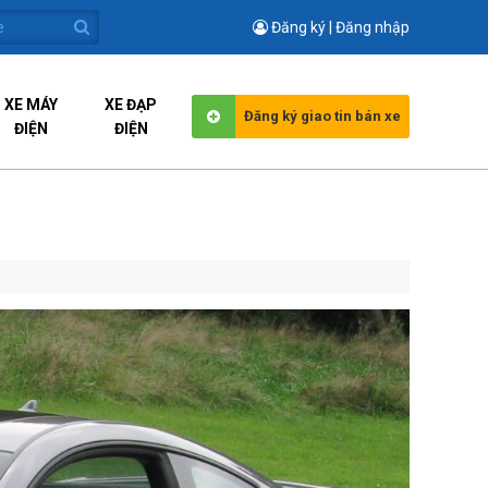
Đăng ký | Đăng nhập
XE MÁY
XE ĐẠP
Đăng ký giao tin bán xe
ĐIỆN
ĐIỆN