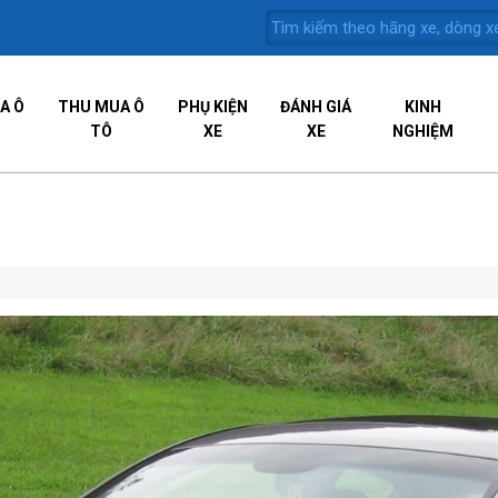
A Ô
THU MUA Ô
PHỤ KIỆN
ĐÁNH GIÁ
KINH
TÔ
XE
XE
NGHIỆM