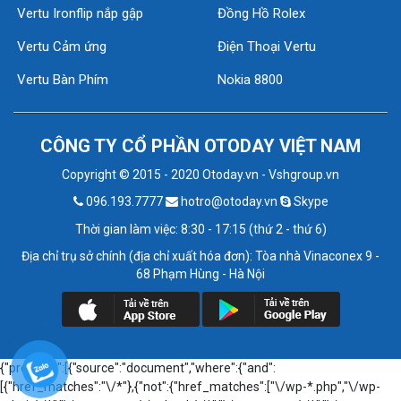
Vertu Ironflip nắp gập
Đồng Hồ Rolex
Vertu Cảm ứng
Điện Thoại Vertu
Vertu Bàn Phím
Nokia 8800
CÔNG TY CỔ PHẦN OTODAY VIỆT NAM
Copyright © 2015 - 2020 Otoday.vn - Vshgroup.vn
096.193.7777
hotro@otoday.vn
Skype
Thời gian làm việc: 8:30 - 17:15 (thứ 2 - thứ 6)
Địa chỉ trụ sở chính (địa chỉ xuất hóa đơn): Tòa nhà Vinaconex 9 -
68 Phạm Hùng - Hà Nội
{"prefetch":[{"source":"document","where":{"and":
[{"href_matches":"\/*"},{"not":{"href_matches":["\/wp-*.php","\/wp-