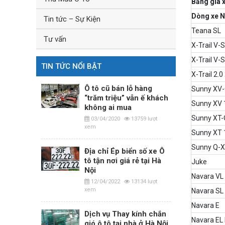
Bảng giá 
Dòng xe N
Tin tức – Sự Kiện
Teana SL
Tư vấn
X-Trail V-
X-Trail V-S
TIN TỨC NỔI BẬT
X-Trail 2.
Ô tô cũ bán lỗ hàng
Sunny XV
“trăm triệu” vẫn ế khách
Sunny XV 
không ai mua
Sunny XT-
03/04/2020
13759 lượt
xem
Sunny XT 
Sunny Q-X
Địa chỉ Ép biển số xe Ô
tô tận nơi giá rẻ tại Hà
Juke
Nội
Navara VL
12/04/2022
13134 lượt
xem
Navara SL
Navara E
Dịch vụ Thay kính chắn
Navara EL
gió ô tô tại nhà ở Hà Nội