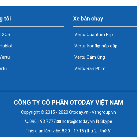
g tôi
Xe bán chạy
i XOR
Vertu Quantum Flip
Hublot
Vertu Ironflip nắp gập
Vertu
Vertu Cảm ứng
rtu
Vertu Bàn Phím
CÔNG TY CỔ PHẦN OTODAY VIỆT NAM
Copyright © 2015 - 2020 Otoday.vn - Vshgroup.vn
096.193.7777
hotro@otoday.vn
Skype
Thời gian làm việc: 8:30 - 17:15 (thứ 2 - thứ 6)