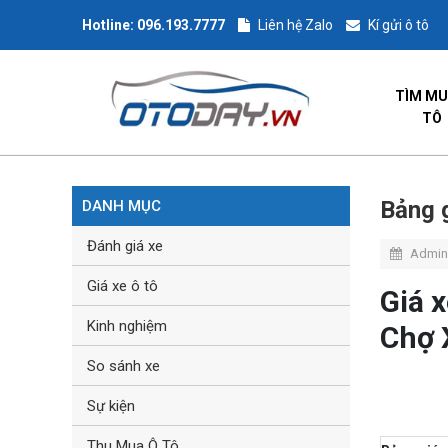
Hotline:
096.193.7777
Liên hệ Zalo
Kí gửi ô tô
TÌM MU
TÔ
Bảng g
DANH MỤC
Đánh giá xe
Admin
Giá xe ô tô
Giá 
Kinh nghiệm
Chợ 
So sánh xe
Sự kiện
Thu Mua Ô Tô