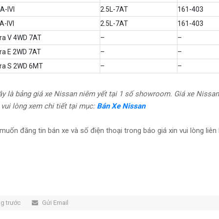
A-IVI
2.5L-7AT
161-403
A-IVI
2.5L-7AT
161-403
rra V 4WD 7AT
–
–
rra E 2WD 7AT
–
–
rra S 2WD 6MT
–
–
ây là bảng giá xe Nissan niêm yết tại 1 số showroom. Giá xe Nissan
 vui lòng xem chi tiết tại mục:
Bán Xe Nissan
 muốn đăng tin bán xe và số điện thoại trong báo giá xin vui lòng liên 
ng trước
Gửi Email