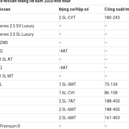
xe Nissan tháng 08 năm 2020 mới nhất
issan
Động cơ/Hộp số
Công suất/
2.5L-CVT
180-243
Series 2.5 SV Luxury
–
–
eries 2.0 SL Luxury
–
–
0 2WD
–
–
-Q
-4AT
–
1.5L AT
–
–
Q
-4AT
–
1.5L MT
–
–
L
1.5L-5MT
73-134
1.6L-CVt
86-158
2.5L-7AT
188-450
2.5L-6MT
188-450
2.5L-6MT
161-403
 Premium R
–
–