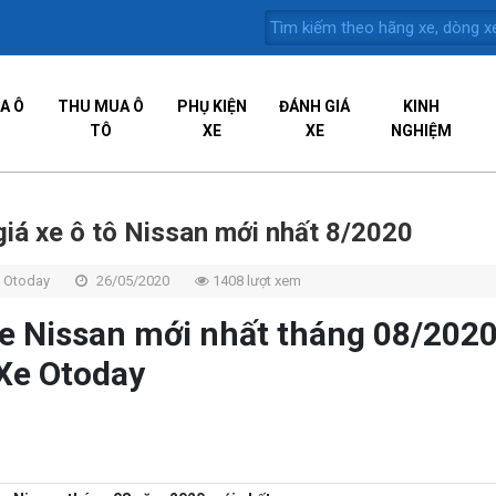
A Ô
THU MUA Ô
PHỤ KIỆN
ĐÁNH GIÁ
KINH
TÔ
XE
XE
NGHIỆM
iá xe ô tô Nissan mới nhất 8/2020
 Otoday
26/05/2020
1408 lượt xem
xe Nissan mới nhất tháng 08/2020
Xe Otoday