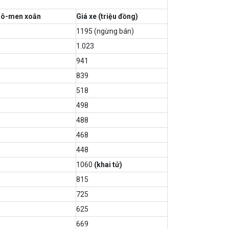
mô-men xoắn
Giá xe (triệu đồng)
1195 (ngừng bán)
1.023
941
839
518
498
488
468
448
1060
(khai tử)
815
725
625
669