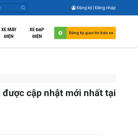
Đăng ký | Đăng nhập
XE MÁY
XE ĐẠP
Đăng ký giao tin bán xe
ĐIỆN
ĐIỆN
 được cập nhật mới nhất tại