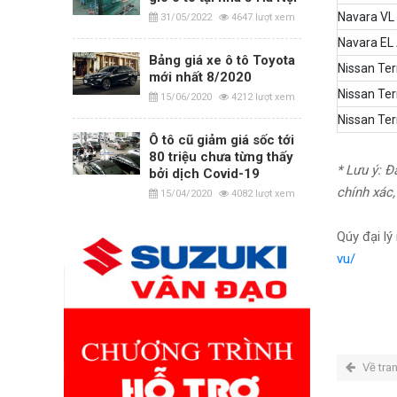
Navara VL 
31/05/2022
4647 lượt xem
Navara EL 
Bảng giá xe ô tô Toyota
Nissan Te
mới nhất 8/2020
Nissan Te
15/06/2020
4212 lượt xem
Nissan Te
Ô tô cũ giảm giá sốc tới
80 triệu chưa từng thấy
* Lưu ý: Đ
bởi dịch Covid-19
chính xác,
15/04/2020
4082 lượt xem
Qúy đại lý
vu/
Về tra