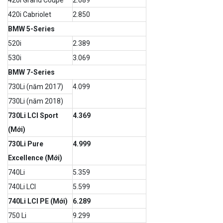
420i Grand Coupe
2.089
420i Cabriolet
2.850
BMW 5-Series
520i
2.389
530i
3.069
BMW 7-Series
730Li (năm 2017)
4.099
730Li (năm 2018)
730Li LCI Sport
4.369
(Mới)
730Li Pure
4.999
Excellence (Mới)
740Li
5.359
740Li LCI
5.599
740Li LCI PE (Mới)
6.289
750 Li
9.299