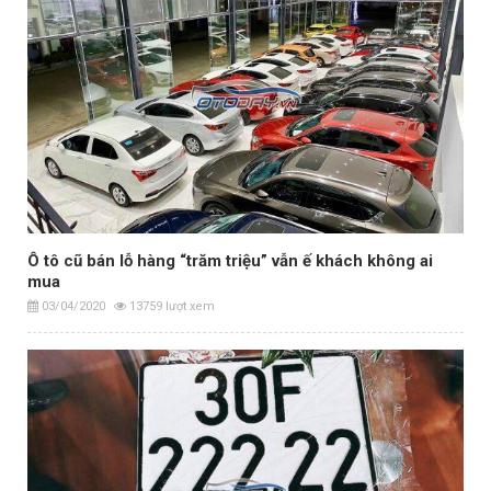
Ô tô cũ bán lỗ hàng “trăm triệu” vẫn ế khách không ai
mua
03/04/2020
13759 lượt xem