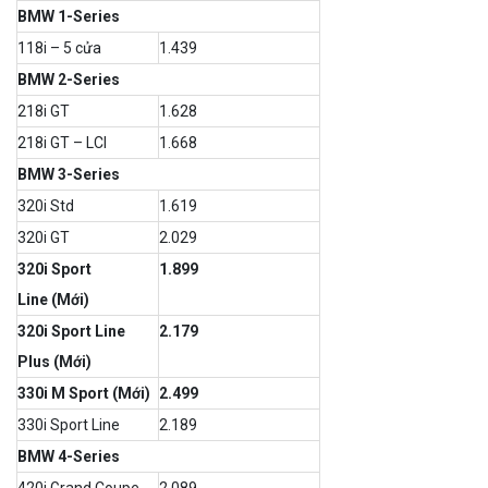
BMW 1-Series
118i – 5 cửa
1.439
BMW 2-Series
218i GT
1.628
218i GT – LCI
1.668
BMW 3-Series
320i Std
1.619
320i GT
2.029
320i Sport
1.899
Line (Mới)
320i Sport Line
2.179
Plus (Mới)
330i M Sport (Mới)
2.499
330i Sport Line
2.189
BMW 4-Series