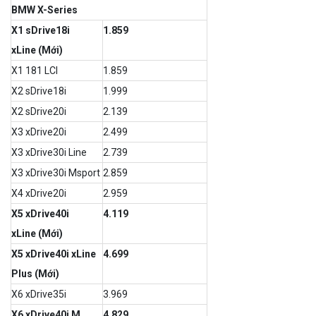
BMW X-Series
X1 sDrive18i
1.859
xLine (Mới)
X1 181 LCI
1.859
X2 sDrive18i
1.999
X2 sDrive20i
2.139
X3 xDrive20i
2.499
X3 xDrive30i Line
2.739
X3 xDrive30i Msport
2.859
X4 xDrive20i
2.959
X5 xDrive40i
4.119
xLine (Mới)
X5 xDrive40i xLine
4.699
Plus (Mới)
X6 xDrive35i
3.969
X6 xDrive40i M
4.829